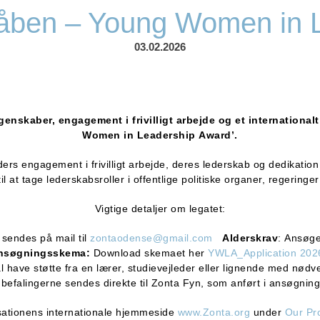
åben – Young Women in 
03.02.2026
enskaber, engagement i frivilligt arbejde og et international
Women in Leadership Award’.
ers engagement i frivilligt arbejde, deres lederskab og dedikation 
 at tage lederskabsroller i offentlige politiske organer, regeringer 
Vigtige detaljer om legatet:
sendes på mail til
zontaodense@gmail.com
Alderskrav
: Ansøge
nsøgningsskema:
Download skemaet her
YWLA_Application 2
l have støtte fra en lærer, studievejleder eller lignende med nød
nbefalingerne sendes direkte til Zonta Fyn, som anført i ansøgnin
sationens internationale hjemmeside
www.Zonta.org
under
Our Pr